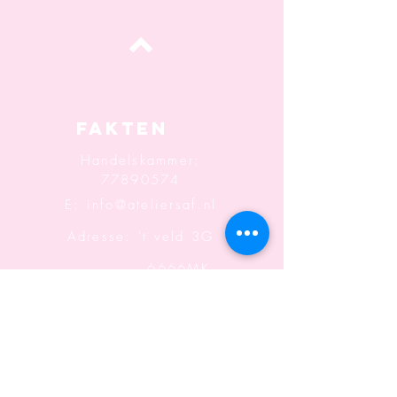
oben
Fakten
Handelskammer:
77890574
E:
info@ateliersaf.nl
Adresse: 't veld 3G
6666MK
Heteren
Informatio
n