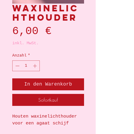
Waxinelic
hthouder
Preis
6,00 €
inkl. MwSt.
Anzahl
*
In den Warenkorb
Sofortkauf
Houten waxinelichthouder
voor een agaat schijf