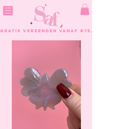
GRATIS VERZENDEN VANAF €75, - BESTELL