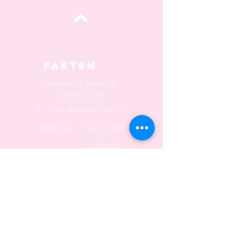
oben
Fakten
Handelskammer:
77890574
E:
info@ateliersaf.nl
Adresse: 't veld 3G
6666MK
Heteren
Informatio
n