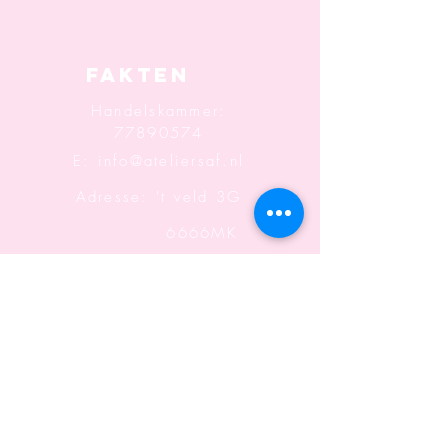
oben
Fakten
Handelskammer:
77890574
E:
info@ateliersaf.nl
Adresse: 't veld 3G
6666MK
Heteren
Informatio
n
Geschäftsbedingungen
Versand und Rücksendungen