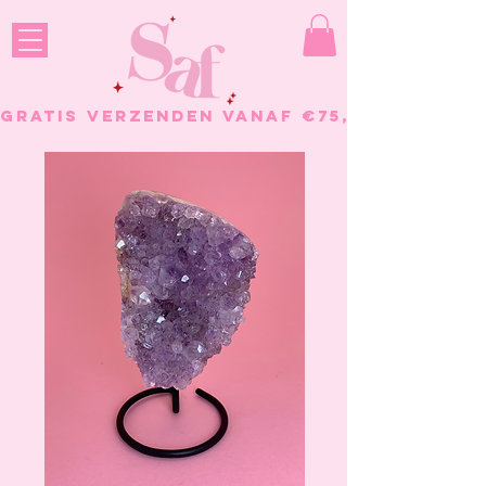
GRATIS VERZENDEN VANAF €75, - BESTELL