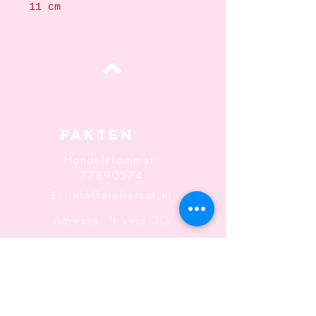
11 cm
oben
Fakten
Handelskammer:
77890574
E:
info@ateliersaf.nl
Adresse: 't veld 3G
6666MK
Heteren