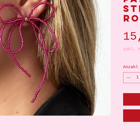
st
ro
15
inkl. 
Anzahl