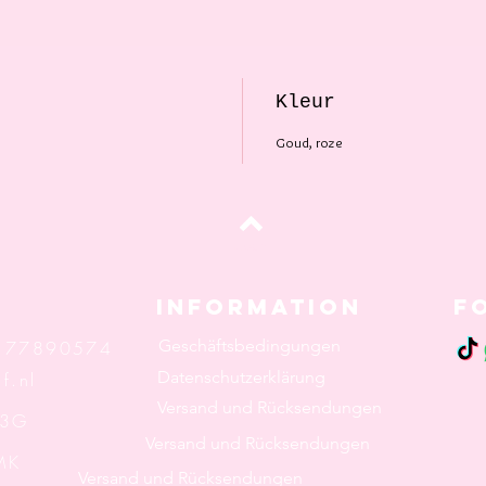
Kleur
Goud, roze
oben
Information
F
Geschäftsbedingungen
: 77890574
Datenschutzerklärung
f.nl
Versand und Rücksendungen
 3G
Versand und Rücksendungen
K
Versand und Rücksendungen