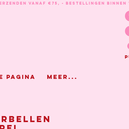
P
e pagina
Meer...
rbellen
rel