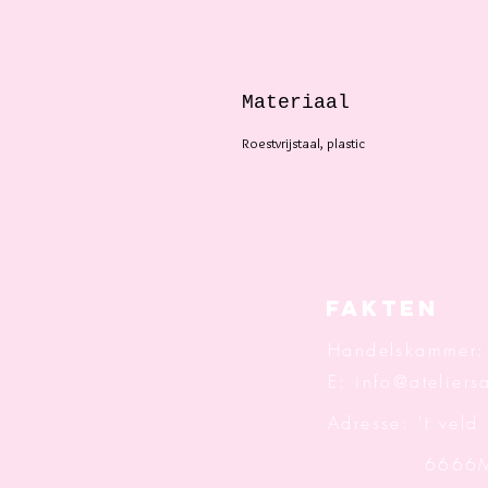
Materiaal
Roestvrijstaal, plastic
Fakten
Handelskammer
E:
info@ateliersa
Adresse: 't veld
6666M