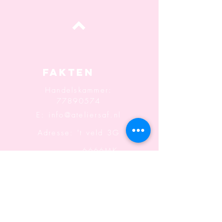
oben
Fakten
Handelskammer:
77890574
E:
info@ateliersaf.nl
Adresse: 't veld 3G
6666MK
Heteren
Informatio
n