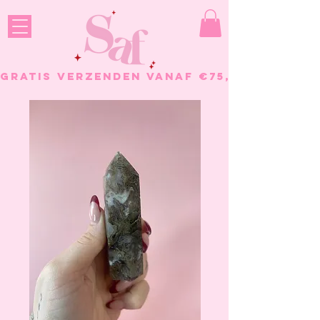
GRATIS VERZENDEN VANAF €75, - BESTELL