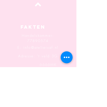
oben
Fakten
Handelskammer:
77890574
E:
info@ateliersaf.nl
Adresse: 't veld 3G
6666MK
Heteren
Informatio
n
Geschäftsbedingungen