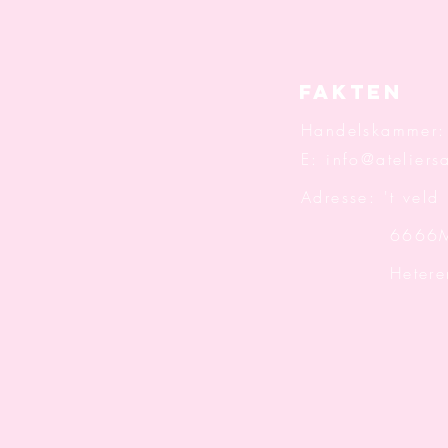
Fakten
Handelskammer
E:
info@ateliersa
Adresse: 't veld
6666M
Hetere