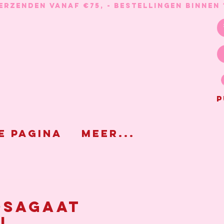
P
e pagina
Meer...
sagaat
l