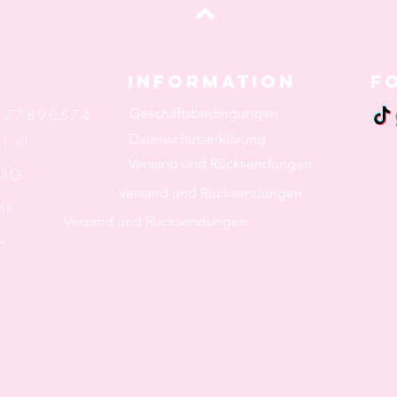
oben
Information
F
Geschäftsbedingungen
: 77890574
Datenschutzerklärung
f.nl
Versand und Rücksendungen
 3G
Versand und Rücksendungen
K
Versand und Rücksendungen
n