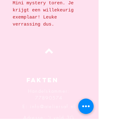
Mini mystery toren. Je
krijgt een willekeurig
exemplaar! Leuke
verrassing dus.
oben
Fakten
Handelskammer:
77890574
E:
info@ateliersaf.nl
Adresse: 't veld 3G
6666MK