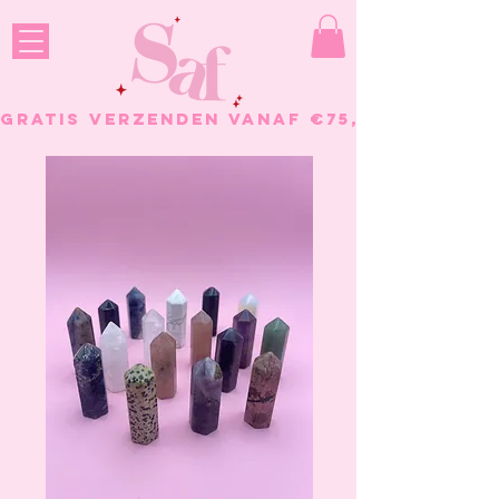
GRATIS VERZENDEN VANAF €75, - BESTELL