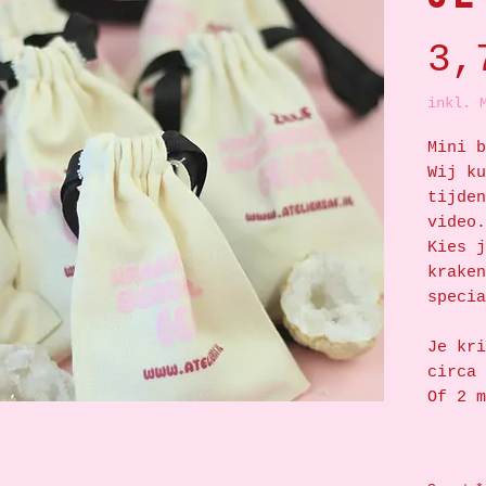
3,
inkl. 
Mini b
Wij ku
tijden
video.
Kies j
kraken
speci
Je kri
circa 
Of 2 m