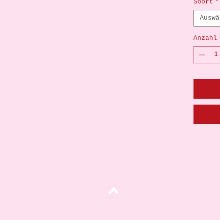
Soort
*
Auswä
Anzahl
oben