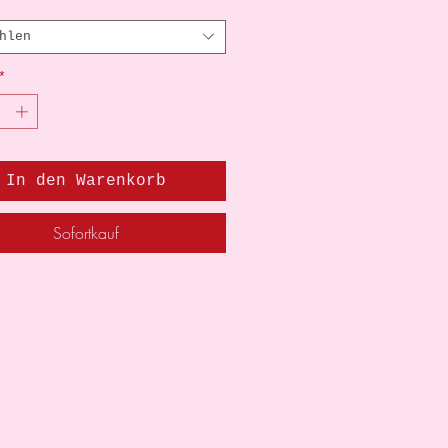
hlen
*
In den Warenkorb
Sofortkauf