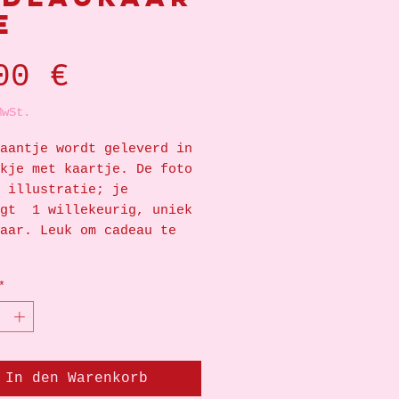
e
Preis
00 €
MwSt.
aantje wordt geleverd in
kje met kaartje. De foto
 illustratie; je
ngt 1 willekeurig, uniek
aar. Leuk om cadeau te
*
In den Warenkorb