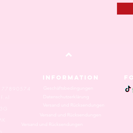
oben
Information
F
Geschäftsbedingungen
: 77890574
Datenschutzerklärung
f.nl
Versand und Rücksendungen
 3G
Versand und Rücksendungen
K
Versand und Rücksendungen
n