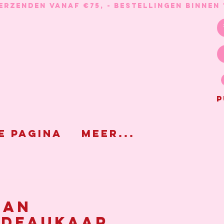
P
e pagina
Meer...
aan
adeaukaar