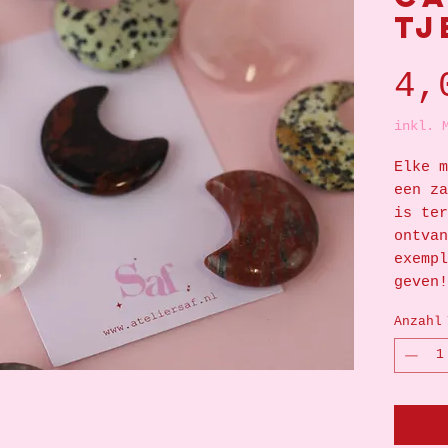
tj
4,
inkl. 
Elke m
een za
is ter
ontva
exempl
geven!
Anzahl