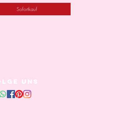
Sofortkauf
olge uns