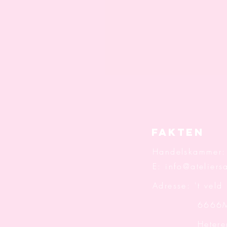
Fakten
Handelskammer
E:
info@ateliersa
Adresse: 't veld
6666M
Hetere