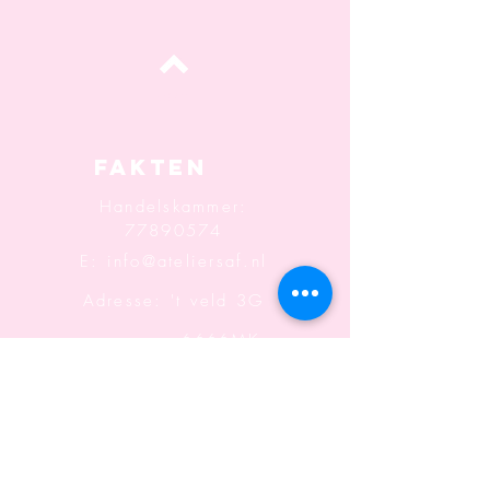
oben
Fakten
Handelskammer:
77890574
E:
info@ateliersaf.nl
Adresse: 't veld 3G
6666MK
Heteren
Informatio
n