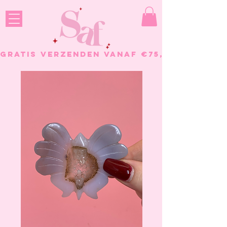
GRATIS VERZENDEN VANAF €75, - BESTELL