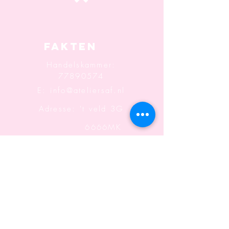
oben
Fakten
Handelskammer:
77890574
E:
info@ateliersaf.nl
Adresse: 't veld 3G
6666MK
Heteren
Informatio
n
Geschäftsbedingungen