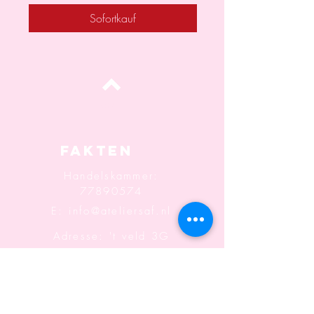
Sofortkauf
oben
Fakten
Handelskammer:
77890574
E:
info@ateliersaf.nl
Adresse: 't veld 3G
6666MK
Heteren