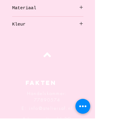
Materiaal
Roestvrijstaal, zirkonia
Kleur
Goud, roze
oben
Fakten
Handelskammer:
77890574
E:
info@ateliersaf.nl
Adresse: 't veld 3G
6666MK