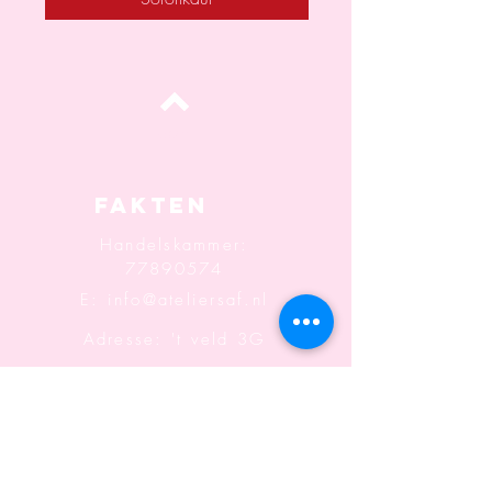
oben
Fakten
Handelskammer:
77890574
E:
info@ateliersaf.nl
Adresse: 't veld 3G
6666MK
Heteren