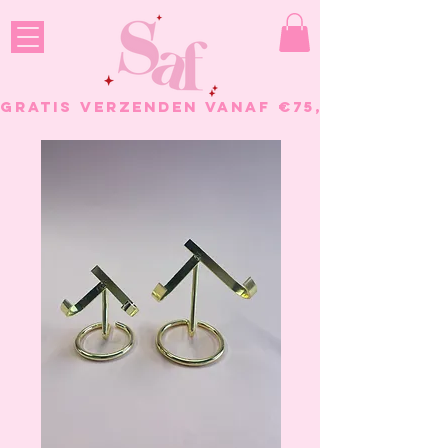
GRATIS VERZENDEN VANAF €75, - BESTELL