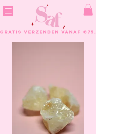
GRATIS VERZENDEN VANAF €75, - BESTELL