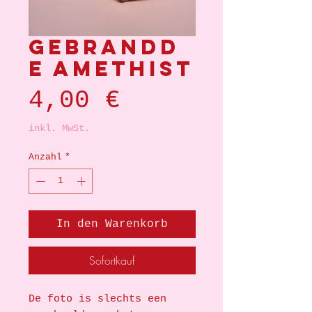
Gebrandd
e amethist
Preis
4,00 €
inkl. MwSt.
Anzahl
*
In den Warenkorb
Sofortkauf
De foto is slechts een