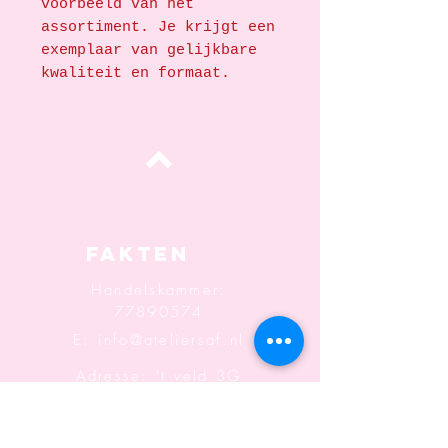
voorbeeld van het
assortiment. Je krijgt een
exemplaar van gelijkbare
kwaliteit en formaat.
oben
Fakten
Handelskammer:
77890574
E:
info@ateliersaf.nl
Adresse: 't veld 3G
6666MK
Heteren