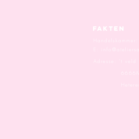
Fakten
Handelskammer
E:
info@ateliersa
Adresse: 't veld
6666M
Hetere