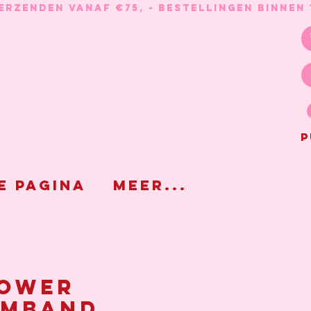
P
e pagina
Meer...
ower
rmband