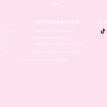
oben
Information
F
Geschäftsbedingungen
: 77890574
Datenschutzerklärung
f.nl
Versand und Rücksendungen
 3G
Versand und Rücksendungen
K
Versand und Rücksendungen
n