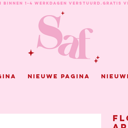
N BINNEN 1-4 WERKDAGEN VERSTUURD.
gina
Nieuwe pagina
Nieuw
Fl
a