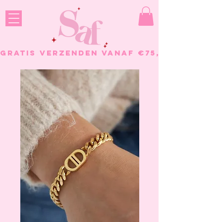
GRATIS VERZENDEN VANAF €75, - BESTELL