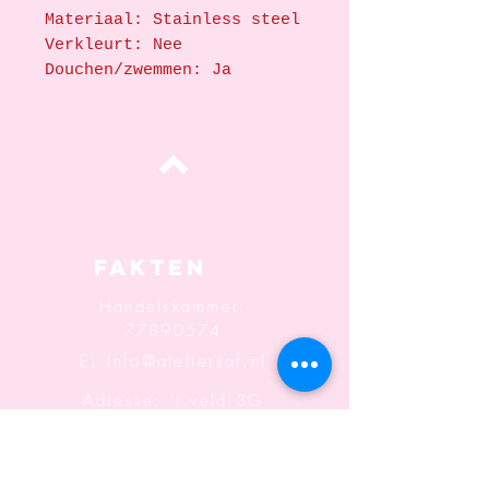
Materiaal: Stainless steel
Verkleurt: Nee
Douchen/zwemmen: Ja
oben
Fakten
Handelskammer:
77890574
E:
info@ateliersaf.nl
Adresse: 't veld 3G
6666MK
Heteren