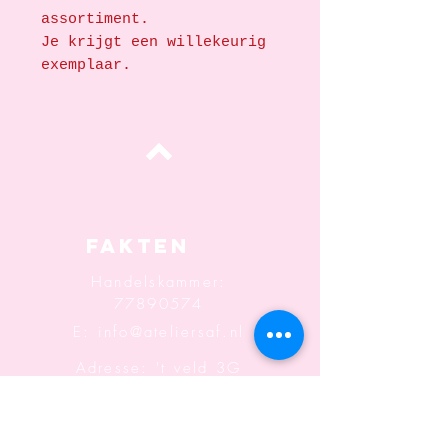
assortiment.
Je krijgt een willekeurig
exemplaar.
oben
Fakten
Handelskammer:
77890574
E:
info@ateliersaf.nl
Adresse: 't veld 3G
6666MK
Heteren