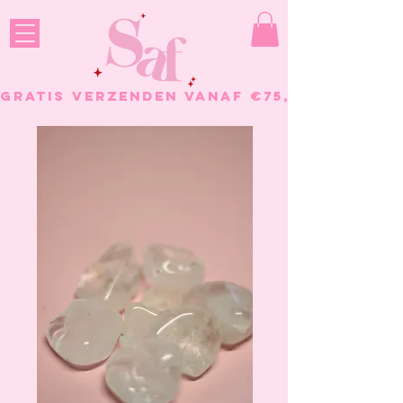
GRATIS VERZENDEN VANAF €75, - BESTELL