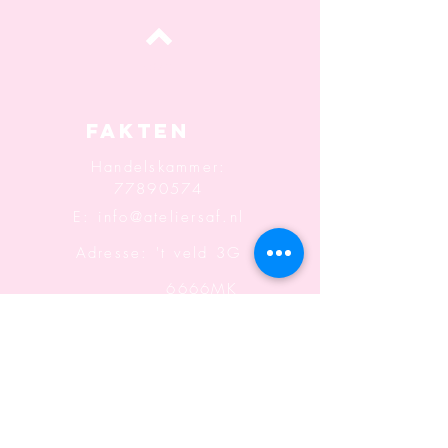
oben
Fakten
Handelskammer:
77890574
E:
info@ateliersaf.nl
Adresse: 't veld 3G
6666MK
Heteren
Informatio
n