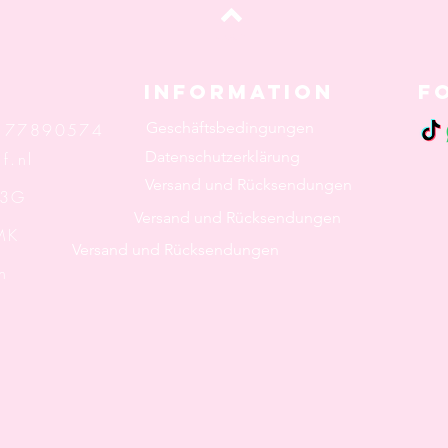
oben
Information
F
Geschäftsbedingungen
: 77890574
Datenschutzerklärung
f.nl
Versand und Rücksendungen
 3G
Versand und Rücksendungen
K
Versand und Rücksendungen
n