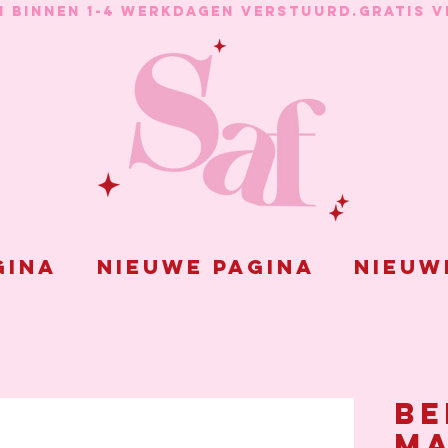
N BINNEN 1-4 WERKDAGEN VERSTUURD.
gina
Nieuwe pagina
Nieuw
Be
ma