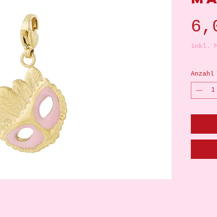
6,
inkl. 
Anzahl