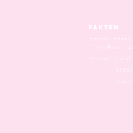
Fakten
Handelskammer
E:
info@ateliersa
Adresse: 't veld
6666M
Hetere