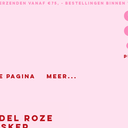
P
e pagina
Meer...
del roze
sker