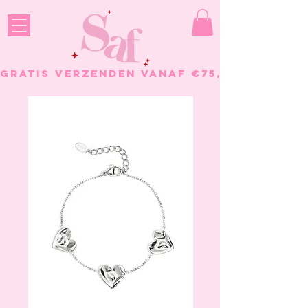
GRATIS VERZENDEN VANAF €75, - BESTELL