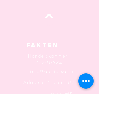
oben
Fakten
Handelskammer:
77890574
E:
info@ateliersaf.nl
Adresse: 't veld 3G
6666MK
Heteren
Informatio
n