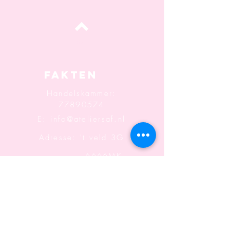
oben
Fakten
Handelskammer:
77890574
E:
info@ateliersaf.nl
Adresse: 't veld 3G
6666MK
Heteren
Informatio
n