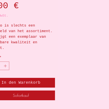
Preis
00 €
MwSt.
o is slechts een
eld van het assortiment.
jgt een exemplaar van
bare kwaliteit en
at.
*
In den Warenkorb
Sofortkauf