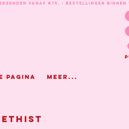
P
e pagina
Meer...
ethist