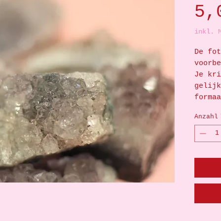
5,
inkl. 
De fot
voorbe
Je kri
gelijk
forma
Anzahl