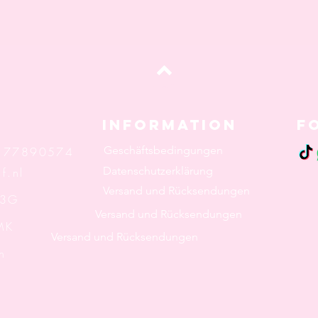
oben
Information
F
Geschäftsbedingungen
: 77890574
Datenschutzerklärung
f.nl
Versand und Rücksendungen
 3G
Versand und Rücksendungen
K
Versand und Rücksendungen
n