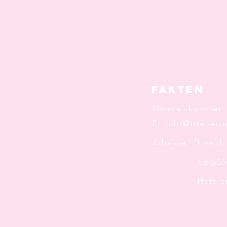
Fakten
Handelskammer
E:
info@ateliersa
Adresse: 't veld
6666M
Hetere