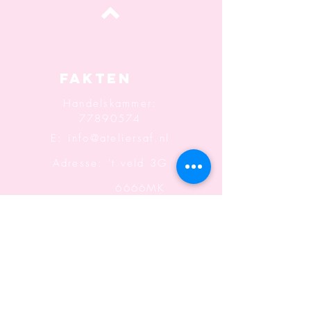
oben
Fakten
Handelskammer:
77890574
E:
info@ateliersaf.nl
Adresse: 't veld 3G
6666MK
Heteren
Informatio
n
Geschäftsbedingungen