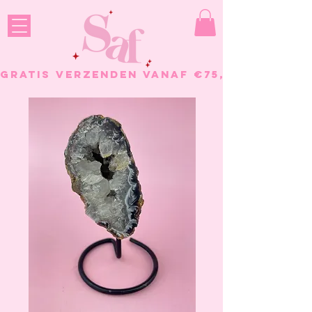
GRATIS VERZENDEN VANAF €75, - BESTELL